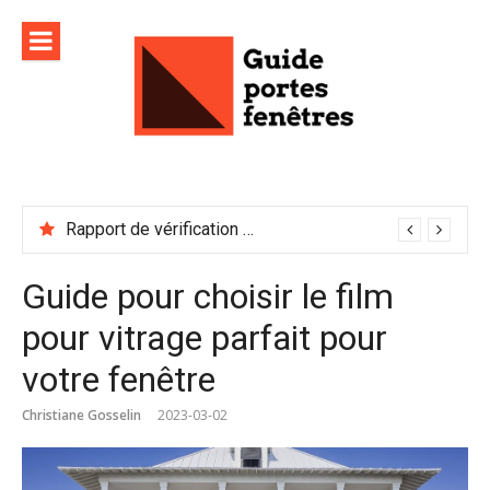
Aller
au
contenu
Rapport de vérification sécurité : à conserver précieusement
Guide pour choisir le film
pour vitrage parfait pour
votre fenêtre
Christiane Gosselin
2023-03-02