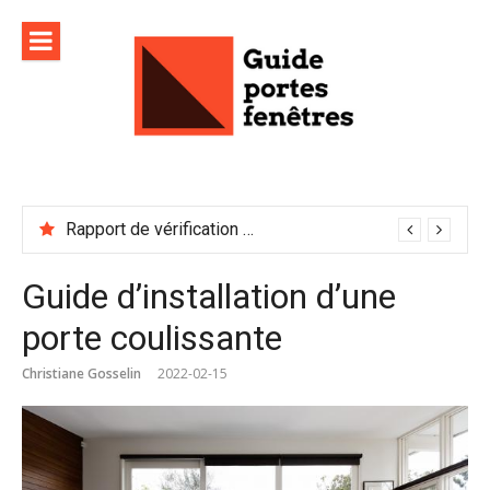
Aller
au
contenu
Rapport de vérification sécurité : à conserver précieusement
Guide d’installation d’une
porte coulissante
Christiane Gosselin
2022-02-15