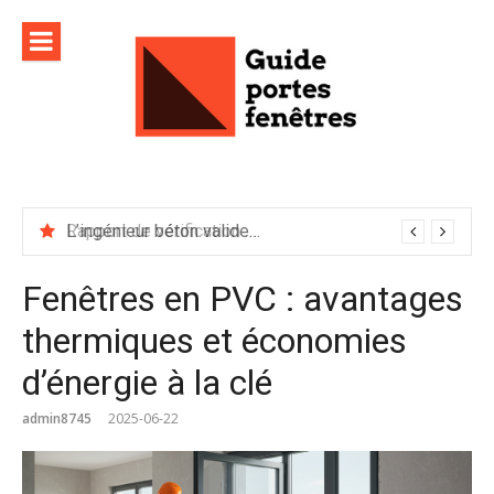
Aller
au
contenu
L’ingénieur béton valide-t-il les plans d’exécution ?
Fenêtres en PVC : avantages
thermiques et économies
d’énergie à la clé
admin8745
2025-06-22