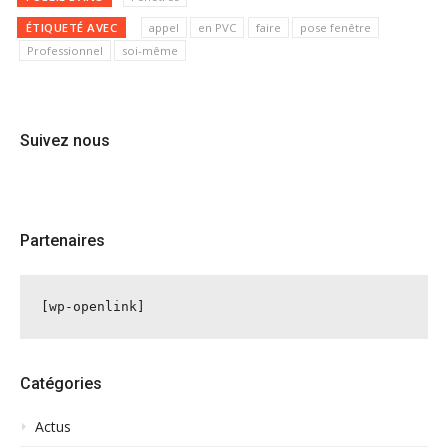
ÉTIQUETÉ AVEC
appel
en PVC
faire
pose fenêtre
Professionnel
soi-même
Suivez nous
Partenaires
[wp-openlink]
Catégories
Actus