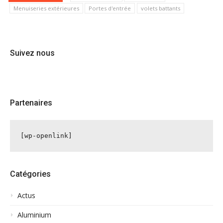
Menuiseries extérieures
Portes d'entrée
volets battants
Suivez nous
Partenaires
[wp-openlink]
Catégories
Actus
Aluminium