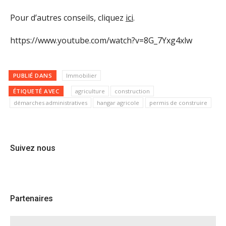
Pour d’autres conseils, cliquez
ici
.
https://www.youtube.com/watch?v=8G_7Yxg4xlw
PUBLIÉ DANS
Immobilier
ÉTIQUETÉ AVEC
agriculture
construction
démarches administratives
hangar agricole
permis de construire
Suivez nous
Partenaires