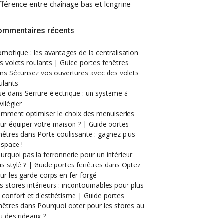
fférence entre chaînage bas et longrine
ommentaires récents
motique : les avantages de la centralisation
s volets roulants | Guide portes fenêtres
ans
Sécurisez vos ouvertures avec des volets
ulants
se
dans
Serrure électrique : un système à
ivilégier
mment optimiser le choix des menuiseries
ur équiper votre maison ? | Guide portes
nêtres
dans
Porte coulissante : gagnez plus
espace !
urquoi pas la ferronnerie pour un intérieur
us stylé ? | Guide portes fenêtres
dans
Optez
ur les garde-corps en fer forgé
s stores intérieurs : incontournables pour plus
 confort et d'esthétisme | Guide portes
nêtres
dans
Pourquoi opter pour les stores au
eu des rideaux ?