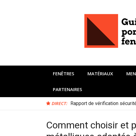
Aller
au
contenu
FENÊTRES
MATÉRIAUX
MEN
PARTENAIRES
DIRECT:
Rapport de vérification sécuri
Comment choisir et p