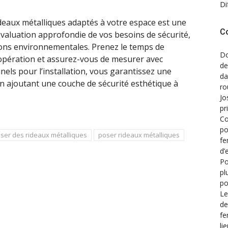
Di
rideaux métalliques adaptés à votre espace est une
C
évaluation approfondie de vos besoins de sécurité,
tions environnementales. Prenez le temps de
Do
d’opération et assurez-vous de mesurer avec
de
els pour l’installation, vous garantissez une
d
en ajoutant une couche de sécurité esthétique à
ro
Jo
pr
Co
po
ser des rideaux métalliques
poser rideaux métalliques
fe
d’
Po
pl
po
Le
de
fe
li