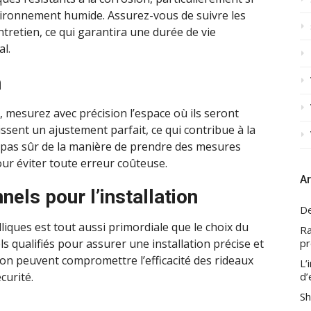
vironnement humide. Assurez-vous de suivre les
retien, ce qui garantira une durée de vie
l.
n
, mesurez avec précision l’espace où ils seront
ssent un ajustement parfait, ce qui contribue à la
es pas sûr de la manière de prendre des mesures
ur éviter toute erreur coûteuse.
Ar
els pour l’installation
De
lliques est tout aussi primordiale que le choix du
Ra
pr
 qualifiés pour assurer une installation précise et
ation peuvent compromettre l’efficacité des rideaux
L’
d’
curité.
Sh