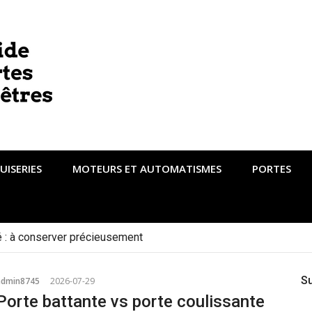
UISERIES
MOTEURS ET AUTOMATISMES
PORTES
té : à conserver précieusement
S
admin8745
2026-07-29
Porte battante vs porte coulissante