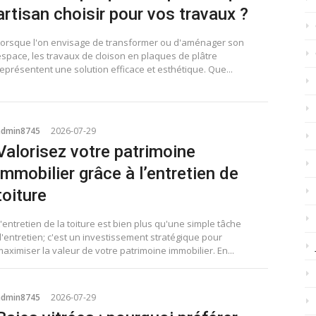
artisan choisir pour vos travaux ?
Lorsque l'on envisage de transformer ou d'aménager son
espace, les travaux de cloison en plaques de plâtre
eprésentent une solution efficace et esthétique. Que...
admin8745
2026-07-29
Valorisez votre patrimoine
immobilier grâce à l’entretien de
toiture
'entretien de la toiture est bien plus qu'une simple tâche
d'entretien; c'est un investissement stratégique pour
aximiser la valeur de votre patrimoine immobilier. En...
admin8745
2026-07-29