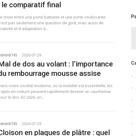
: le comparatif final
Pa
Le choix entre une porte battante et une porte coulissante
n'est pas seulement une question de goût, mais aussi de
raticité et d'adaptation à...
admin8745
2026-07-29
Mal de dos au volant : l’importance
C
du rembourrage mousse assise
ans notre société moderne, où la mobilité est essentielle, les
trajets en voiture peuvent rapidement devenir un cauchemar
our le dos. En 2026, un...
admin8745
2026-07-29
Cloison en plaques de plâtre : quel