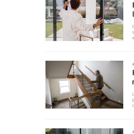
e
p
c