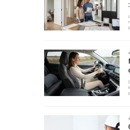
p
D
p