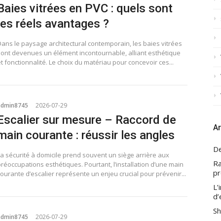
Baies vitrées en PVC : quels sont
les réels avantages ?
Dans le paysage architectural contemporain, les baies vitrées
sont devenues un élément incontournable, alliant esthétique
t fonctionnalité. Le choix du matériau pour concevoir ces...
admin8745
2026-07-29
Escalier sur mesure – Raccord de
Ar
main courante : réussir les angles
De
La sécurité à domicile prend souvent un siège arrière aux
Ra
réoccupations esthétiques. Pourtant, l’installation d’une main
pr
ourante d’escalier représente un enjeu crucial pour prévenir...
L’
d’
Sh
admin8745
2026-07-29