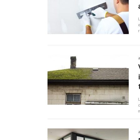
r
L
m