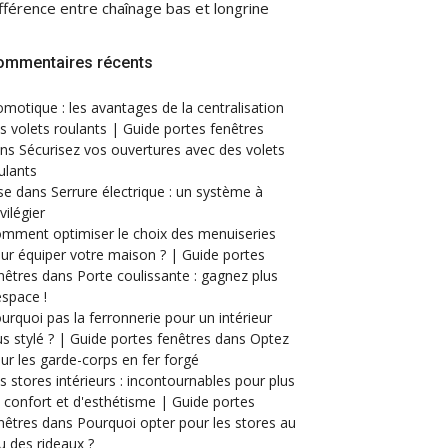
fférence entre chaînage bas et longrine
ommentaires récents
motique : les avantages de la centralisation
s volets roulants | Guide portes fenêtres
ans
Sécurisez vos ouvertures avec des volets
ulants
se
dans
Serrure électrique : un système à
ivilégier
mment optimiser le choix des menuiseries
ur équiper votre maison ? | Guide portes
nêtres
dans
Porte coulissante : gagnez plus
espace !
urquoi pas la ferronnerie pour un intérieur
us stylé ? | Guide portes fenêtres
dans
Optez
ur les garde-corps en fer forgé
s stores intérieurs : incontournables pour plus
 confort et d'esthétisme | Guide portes
nêtres
dans
Pourquoi opter pour les stores au
eu des rideaux ?