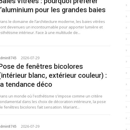
Baies vitrées : pourquoi préférer
l’aluminium pour les grandes baies
Dans le domaine de l’architecture moderne, les baies vitrées
sont devenues un incontournable pour apporter lumière et
sthétisme intérieur. Face à une multitude de...
admin8745
2026-07-29
Pose de fenêtres bicolores
(intérieur blanc, extérieur couleur) :
la tendance déco
Dans un monde où l'esthétisme s'impose comme un critère
fondamental dans les choix de décoration intérieure, la pose
e fenêtres bicolores fait sensation. Mariant...
admin8745
2026-07-29