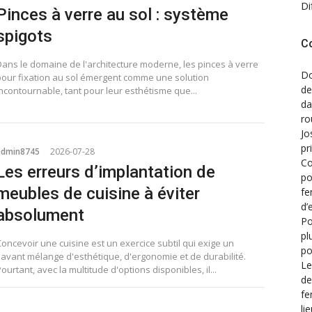
Di
Pinces à verre au sol : système
spigots
C
Dans le domaine de l'architecture moderne, les pinces à verre
Do
pour fixation au sol émergent comme une solution
de
incontournable, tant pour leur esthétisme que...
d
ro
Jo
pr
admin8745
2026-07-28
Co
Les erreurs d’implantation de
po
meubles de cuisine à éviter
fe
d’
absolument
Po
pl
oncevoir une cuisine est un exercice subtil qui exige un
po
savant mélange d'esthétique, d'ergonomie et de durabilité.
Le
ourtant, avec la multitude d'options disponibles, il...
de
fe
li