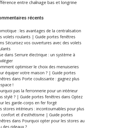
fférence entre chaînage bas et longrine
ommentaires récents
motique : les avantages de la centralisation
s volets roulants | Guide portes fenêtres
ans
Sécurisez vos ouvertures avec des volets
ulants
se
dans
Serrure électrique : un système à
ivilégier
mment optimiser le choix des menuiseries
ur équiper votre maison ? | Guide portes
nêtres
dans
Porte coulissante : gagnez plus
espace !
urquoi pas la ferronnerie pour un intérieur
us stylé ? | Guide portes fenêtres
dans
Optez
ur les garde-corps en fer forgé
s stores intérieurs : incontournables pour plus
 confort et d'esthétisme | Guide portes
nêtres
dans
Pourquoi opter pour les stores au
eu des rideaux ?