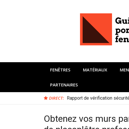
Aller
au
contenu
FENÊTRES
MATÉRIAUX
MEN
PARTENAIRES
DIRECT:
Rapport de vérification sécuri
Obtenez vos murs par