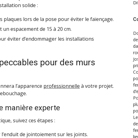
Di
tallation solide :
s plaques lors de la pose pour éviter le faïençage.
C
nt un espacement de 15 à 20 cm.
Do
r éviter d’endommager les installations
de
d
ro
Jo
impeccables pour des murs
pr
Co
po
fe
 donnera l’apparence
professionnelle
à votre projet.
d’
 rebouchage.
Po
pl
de manière experte
po
Le
ique, suivez ces étapes :
de
fe
l’enduit de jointoiement sur les joints.
li