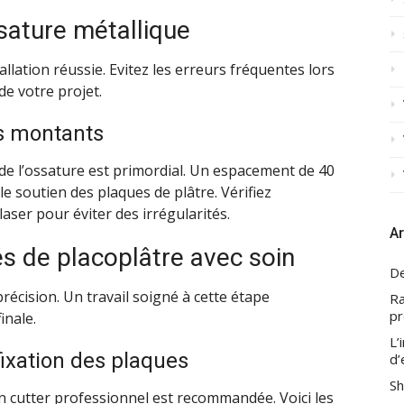
ssature métallique
allation réussie. Evitez les erreurs fréquentes lors
de votre projet.
es montants
e l’ossature est primordial. Un espacement de 40
 soutien des plaques de plâtre. Vérifiez
aser pour éviter des irrégularités.
Ar
es de placoplâtre avec soin
De
écision. Un travail soigné à cette étape
Ra
pr
inale.
L’
fixation des plaques
d’
Sh
un cutter professionnel est recommandée. Voici les