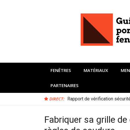
Aller
au
contenu
FENÊTRES
MATÉRIAUX
MEN
PARTENAIRES
DIRECT:
Rapport de vérification sécuri
Fabriquer sa grille d