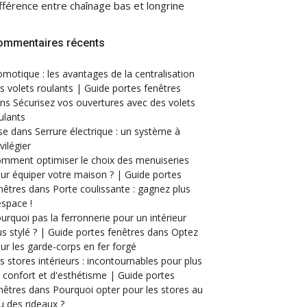
fférence entre chaînage bas et longrine
ommentaires récents
motique : les avantages de la centralisation
s volets roulants | Guide portes fenêtres
ans
Sécurisez vos ouvertures avec des volets
ulants
se
dans
Serrure électrique : un système à
ivilégier
mment optimiser le choix des menuiseries
ur équiper votre maison ? | Guide portes
nêtres
dans
Porte coulissante : gagnez plus
espace !
urquoi pas la ferronnerie pour un intérieur
us stylé ? | Guide portes fenêtres
dans
Optez
ur les garde-corps en fer forgé
s stores intérieurs : incontournables pour plus
 confort et d'esthétisme | Guide portes
nêtres
dans
Pourquoi opter pour les stores au
eu des rideaux ?