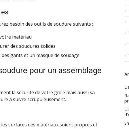
res
rez besoin des outils de soudure suivants :
votre matériau
surer des soudures solides
 des gants et un masque de soudage
e soudure pour un assemblage
Ar
De
nt la sécurité de votre grille mais aussi sa
Ra
udure à suivre scrupuleusement.
pr
L’
d’
Sh
les surfaces des matériaux soient propres et