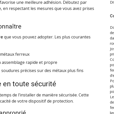
favorise une meilleure adhésion. Débutez par
Di
e, en respectant les mesures que vous avez prises
C
onnaître
Do
de
re
que vous pouvez adopter. Les plus courantes
d
ro
Jo
s métaux ferreux
pr
Co
n assemblage rapide et propre
po
fe
s soudures précises sur des métaux plus fins
d’
Po
e en toute sécurité
pl
po
 temps de l’installer de manière sécurisée. Cette
Le
icacité de votre dispositif de protection.
de
fe
 approprié
li