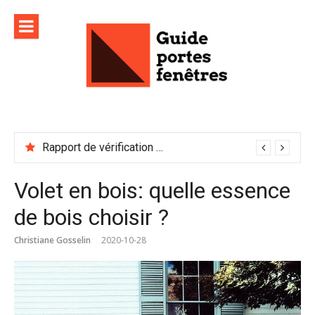
Aller
au
contenu
Rapport de vérification sécurité : à conserver précieusement
Volet en bois: quelle essence
de bois choisir ?
Christiane Gosselin
2020-10-28