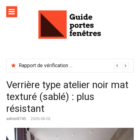
Aller
au
contenu
Rapport de vérification sécurité : à conserver précieusement
Verrière type atelier noir mat
texturé (sablé) : plus
résistant
admin8745
2026-06-02