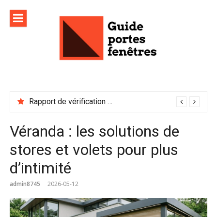
Aller
au
contenu
Rapport de vérification sécurité : à conserver précieusement
Véranda : les solutions de
stores et volets pour plus
d’intimité
admin8745
2026-05-12