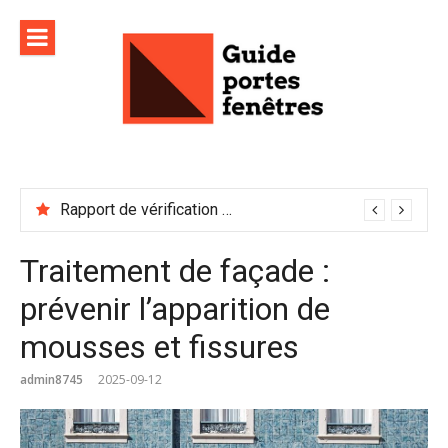
Aller
au
contenu
Rapport de vérification sécurité : à conserver précieusement
Traitement de façade :
prévenir l’apparition de
mousses et fissures
admin8745
2025-09-12