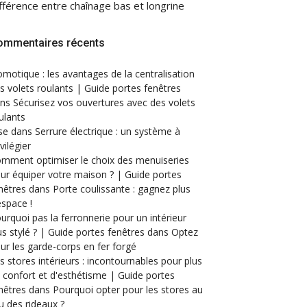
fférence entre chaînage bas et longrine
ommentaires récents
motique : les avantages de la centralisation
s volets roulants | Guide portes fenêtres
ans
Sécurisez vos ouvertures avec des volets
ulants
se
dans
Serrure électrique : un système à
ivilégier
mment optimiser le choix des menuiseries
ur équiper votre maison ? | Guide portes
nêtres
dans
Porte coulissante : gagnez plus
espace !
urquoi pas la ferronnerie pour un intérieur
us stylé ? | Guide portes fenêtres
dans
Optez
ur les garde-corps en fer forgé
s stores intérieurs : incontournables pour plus
 confort et d'esthétisme | Guide portes
nêtres
dans
Pourquoi opter pour les stores au
eu des rideaux ?