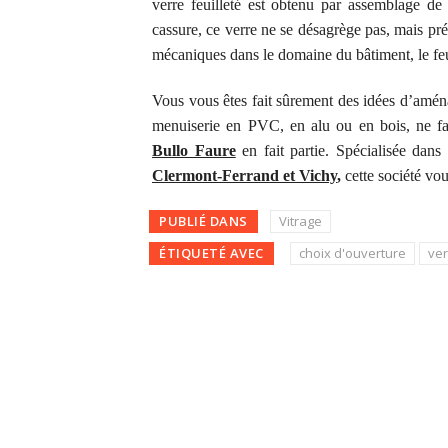
verre feuilleté est obtenu par assemblage de 
cassure, ce verre ne se désagrège pas, mais p
mécaniques dans le domaine du bâtiment, le feu
Vous vous êtes fait sûrement des idées d’aména
menuiserie en PVC, en alu ou en bois, ne fait
Bullo Faure
en fait partie. Spécialisée dans
Clermont-Ferrand et
Vichy
,
cette société vou
PUBLIÉ DANS
Vitrage
ÉTIQUETÉ AVEC
choix d'ouverture
ver