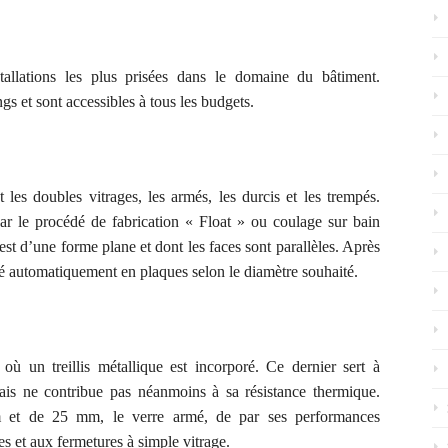
stallations les plus prisées dans le domaine du bâtiment.
ings
et sont accessibles à tou
s les
budget
s
.
 les doubles vitrages, les armés, les durcis et les trempés.
ar le procédé de fabrication « Float » ou coulage sur bain
est d’une forme plane et dont les faces sont parallèles. Après
oupé automatiquement en plaques selon le diamètre souhaité.
ù un treillis métallique est incorporé. Ce dernier sert à
ais ne contribue pas néanmoins à sa résistance thermique.
 et de 25 mm, le verre armé, de par ses performances
 et aux fermetures à simple vitrage.