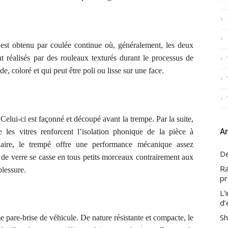
st obtenu par coulée continue où, généralement, les deux
t réalisés par des rouleaux texturés durant le processus de
e, coloré et qui peut être poli ou lisse sur une face.
.
Celui-ci est façonné et découpé avant la trempe.
Par la suite,
Ar
re les vitres
renforce
nt
l’isolation phonique de la pièce à
inaire, le trempé offre une performance mécanique assez
De
e de verre
se casse en tous petits
morceaux
contrairement aux
Ra
blessure.
pr
L’
d’
Sh
e pare-brise de véhicule.
De nature résistante et compacte, le