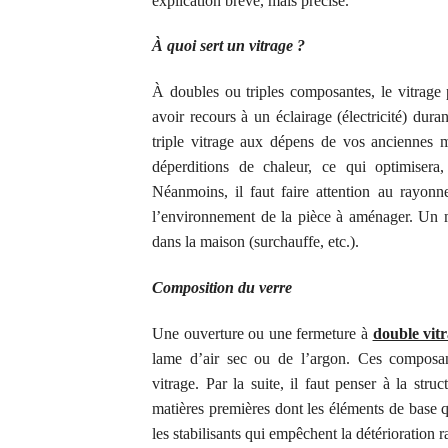
explication brève, mais
précise.
À quoi sert un vitrage ?
À double
s
ou triple
s
composantes, l
e vitrage
avoir recours à
un éclairage
(électricité)
duran
triple vitrage au
x
dépens de vos anciennes men
déperditions de chaleur, ce qui optimiser
a,
Néanmoins, il faut faire attention au rayon
l’environnement de la pièce à aménager.
Un m
dans la maison (surchauffe, etc.).
Composition du verre
Une ouverture ou une fermeture à
double vit
lame d’air sec ou de l’argon. Ces composant
vitrage. Par la suite, il faut penser à la st
matières premières dont les éléments de base qui 
les stabilisants qui empêchent la détérioration 