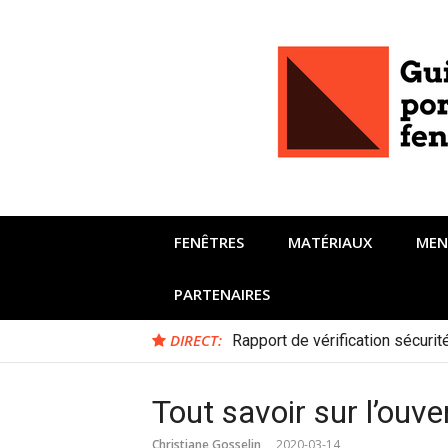
Aller
au
contenu
FENÊTRES
MATÉRIAUX
MEN
PARTENAIRES
DIRECT:
Rapport de vérification sécuri
Tout savoir sur l’ouve
Christiane Gosselin
2020-03-14