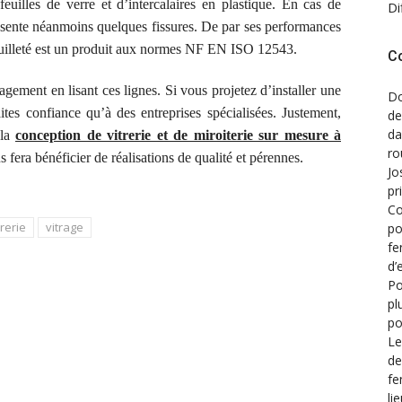
feuilles
de
verre et d’intercalaires en plastique. En cas de
Di
résente néanmoins quelques fissures. De par ses performances
illeté est un produit
aux normes NF EN ISO 12543.
C
gement en lisant ces lignes. Si vous projetez d’installer une
Do
es confiance qu’à des entreprises spécialisées. Justement,
de
d
 la
conception de vitrerie et de miroiterie sur mesure à
ro
s fera bénéficier de réalisations de qualité et pérennes.
Jo
pr
Co
rerie
vitrage
po
fe
d’
Po
pl
po
Le
de
fe
li