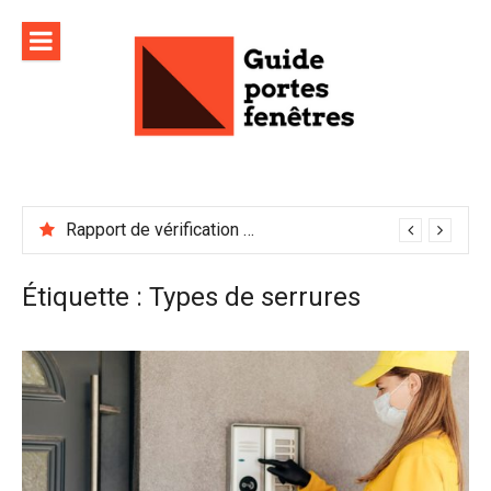
Aller
au
contenu
Rapport de vérification sécurité : à conserver précieusement
Étiquette :
Types de serrures