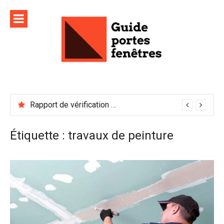
Aller
au
contenu
Rapport de vérification sécurité : à conserver précieusement
Étiquette :
travaux de peinture