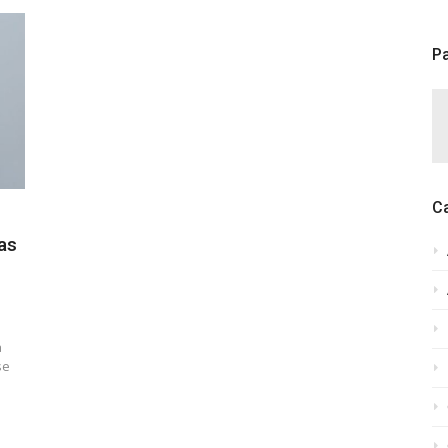
Pa
C
as
a
se