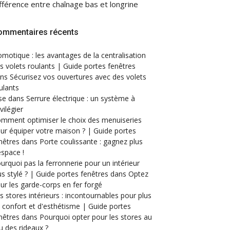
fférence entre chaînage bas et longrine
ommentaires récents
motique : les avantages de la centralisation
s volets roulants | Guide portes fenêtres
ans
Sécurisez vos ouvertures avec des volets
ulants
se
dans
Serrure électrique : un système à
ivilégier
mment optimiser le choix des menuiseries
ur équiper votre maison ? | Guide portes
nêtres
dans
Porte coulissante : gagnez plus
espace !
urquoi pas la ferronnerie pour un intérieur
us stylé ? | Guide portes fenêtres
dans
Optez
ur les garde-corps en fer forgé
s stores intérieurs : incontournables pour plus
 confort et d'esthétisme | Guide portes
nêtres
dans
Pourquoi opter pour les stores au
eu des rideaux ?