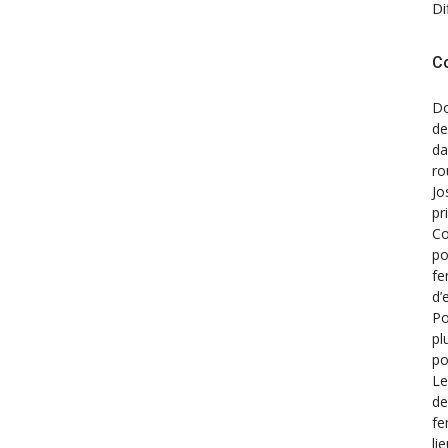
Di
C
Do
de
d
ro
Jo
pr
Co
po
fe
d’
Po
pl
po
Le
de
fe
li