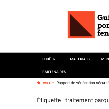
Aller
au
contenu
FENÊTRES
MATÉRIAUX
MEN
PARTENAIRES
DIRECT:
Rapport de vérification sécuri
Étiquette :
traitement parq