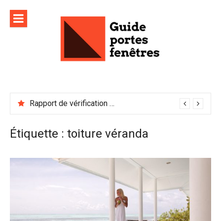
Aller
au
contenu
Rapport de vérification sécurité : à conserver précieusement
Étiquette :
toiture véranda