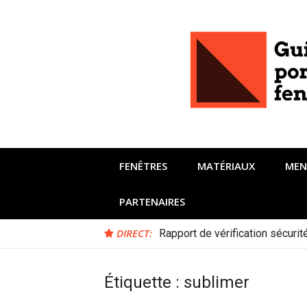
Aller
au
contenu
FENÊTRES
MATÉRIAUX
MEN
PARTENAIRES
DIRECT:
Rapport de vérification sécuri
Étiquette :
sublimer