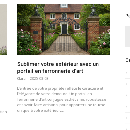
Pa
C
Sublimer votre extérieur avec un
portail en ferronnerie d’art
Clara
2025-03-03
L’entrée de votre propriété reflète le caractère et
l’élégance de votre demeure. Un portail en
ferronnerie d’art conjugue esthétisme, robustesse
et savoir-faire artisanal pour apporter une touche
unique à votre extérieur.…
ation