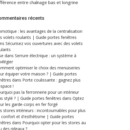
fférence entre chaînage bas et longrine
ommentaires récents
motique : les avantages de la centralisation
s volets roulants | Guide portes fenêtres
ans
Sécurisez vos ouvertures avec des volets
ulants
se
dans
Serrure électrique : un système à
ivilégier
mment optimiser le choix des menuiseries
ur équiper votre maison ? | Guide portes
nêtres
dans
Porte coulissante : gagnez plus
espace !
urquoi pas la ferronnerie pour un intérieur
us stylé ? | Guide portes fenêtres
dans
Optez
ur les garde-corps en fer forgé
s stores intérieurs : incontournables pour plus
 confort et d'esthétisme | Guide portes
nêtres
dans
Pourquoi opter pour les stores au
eu des rideaux ?