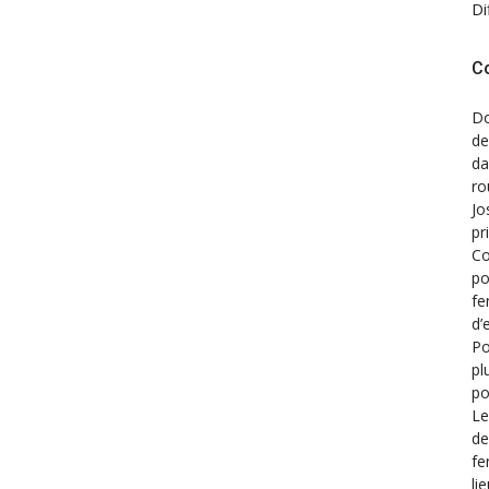
Di
C
Do
de
d
ro
Jo
pr
Co
po
fe
d’
Po
pl
po
Le
de
fe
li