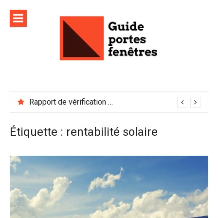
Aller
au
contenu
Rapport de vérification sécurité : à conserver précieusement
Étiquette :
rentabilité solaire