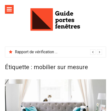
Aller
au
contenu
Rapport de vérification sécurité : à conserver précieusement
Étiquette :
mobilier sur mesure