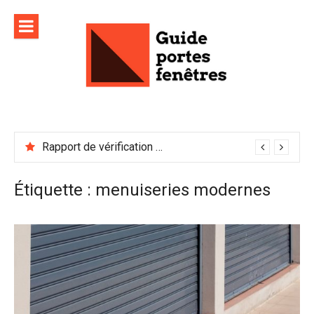
Aller
au
contenu
Rapport de vérification sécurité : à conserver précieusement
Étiquette :
menuiseries modernes