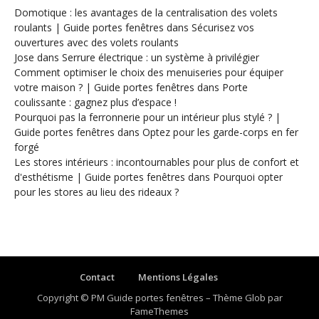
Domotique : les avantages de la centralisation des volets
roulants | Guide portes fenêtres
dans
Sécurisez vos
ouvertures avec des volets roulants
Jose
dans
Serrure électrique : un système à privilégier
Comment optimiser le choix des menuiseries pour équiper
votre maison ? | Guide portes fenêtres
dans
Porte
coulissante : gagnez plus d’espace !
Pourquoi pas la ferronnerie pour un intérieur plus stylé ? |
Guide portes fenêtres
dans
Optez pour les garde-corps en fer
forgé
Les stores intérieurs : incontournables pour plus de confort et
d'esthétisme | Guide portes fenêtres
dans
Pourquoi opter
pour les stores au lieu des rideaux ?
Contact
Mentions Légales
Copyright © PM Guide portes fenêtres
–
Thème Glob par
FameThemes