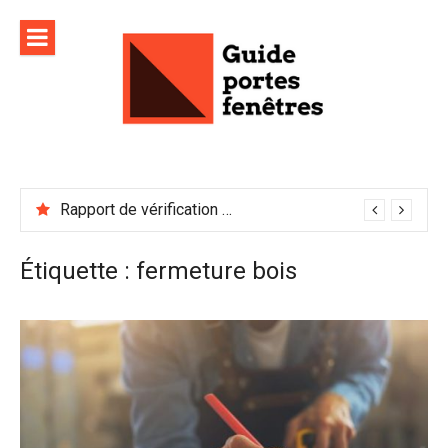
Aller
au
contenu
Rapport de vérification sécurité : à conserver précieusement
Étiquette :
fermeture bois