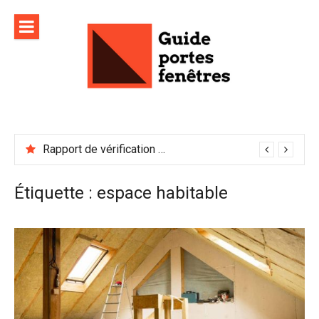
Aller
au
contenu
Rapport de vérification sécurité : à conserver précieusement
Étiquette :
espace habitable