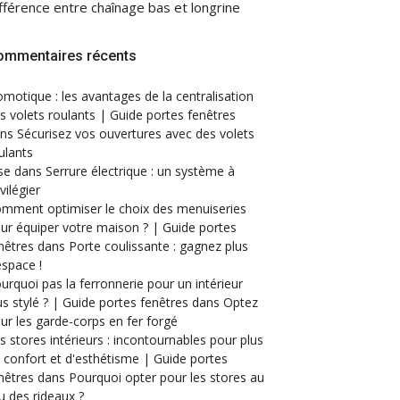
fférence entre chaînage bas et longrine
ommentaires récents
motique : les avantages de la centralisation
s volets roulants | Guide portes fenêtres
ans
Sécurisez vos ouvertures avec des volets
ulants
se
dans
Serrure électrique : un système à
ivilégier
mment optimiser le choix des menuiseries
ur équiper votre maison ? | Guide portes
nêtres
dans
Porte coulissante : gagnez plus
espace !
urquoi pas la ferronnerie pour un intérieur
us stylé ? | Guide portes fenêtres
dans
Optez
ur les garde-corps en fer forgé
s stores intérieurs : incontournables pour plus
 confort et d'esthétisme | Guide portes
nêtres
dans
Pourquoi opter pour les stores au
eu des rideaux ?