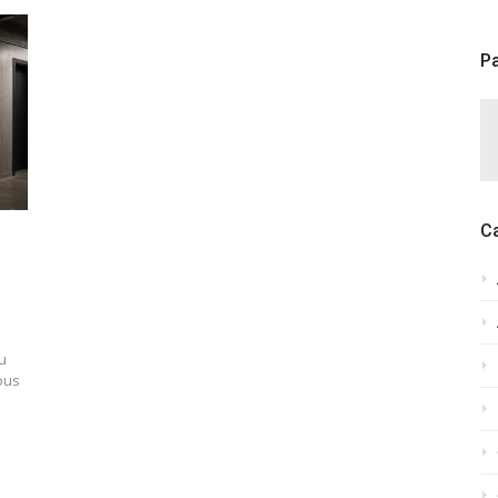
Pa
C
u
ous