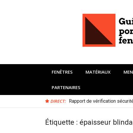
Aller
au
contenu
FENÊTRES
MATÉRIAUX
MEN
PARTENAIRES
DIRECT:
Rapport de vérification sécuri
Étiquette :
épaisseur blinda