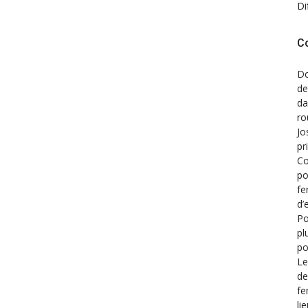
Di
C
Do
de
d
ro
Jo
pr
Co
po
fe
d’
Po
pl
po
Le
de
fe
li