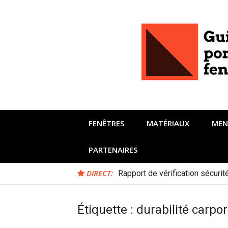
Aller
au
contenu
FENÊTRES
MATÉRIAUX
MEN
PARTENAIRES
DIRECT:
Rapport de vérification sécuri
Étiquette :
durabilité carpor