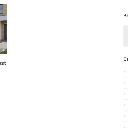
Pa
C
est