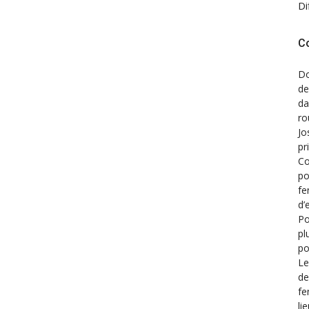
Di
C
Do
de
d
ro
Jo
pr
Co
po
fe
d’
Po
pl
po
Le
de
fe
li