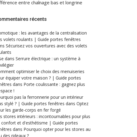
fférence entre chaînage bas et longrine
ommentaires récents
motique : les avantages de la centralisation
s volets roulants | Guide portes fenêtres
ans
Sécurisez vos ouvertures avec des volets
ulants
se
dans
Serrure électrique : un système à
ivilégier
mment optimiser le choix des menuiseries
ur équiper votre maison ? | Guide portes
nêtres
dans
Porte coulissante : gagnez plus
espace !
urquoi pas la ferronnerie pour un intérieur
us stylé ? | Guide portes fenêtres
dans
Optez
ur les garde-corps en fer forgé
s stores intérieurs : incontournables pour plus
 confort et d'esthétisme | Guide portes
nêtres
dans
Pourquoi opter pour les stores au
eu des rideaux ?