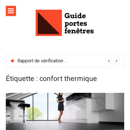
Aller
au
contenu
Rapport de vérification sécurité : à conserver précieusement
Étiquette :
confort thermique