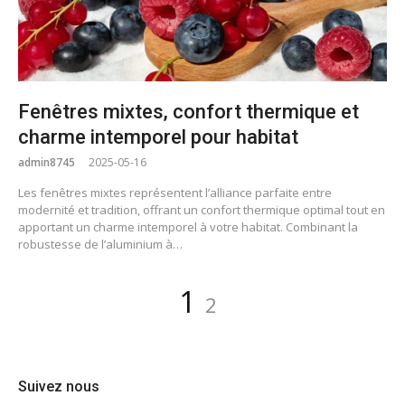
Fenêtres mixtes, confort thermique et
charme intemporel pour habitat
admin8745
2025-05-16
Les fenêtres mixtes représentent l’alliance parfaite entre
modernité et tradition, offrant un confort thermique optimal tout en
apportant un charme intemporel à votre habitat. Combinant la
robustesse de l’aluminium à…
Pagination
Page
Page
1
2
des
publications
Suivez nous