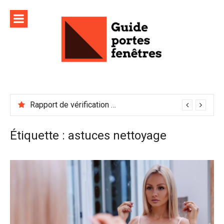
Aller
au
contenu
Rapport de vérification sécurité : à conserver précieusement
Étiquette :
astuces nettoyage