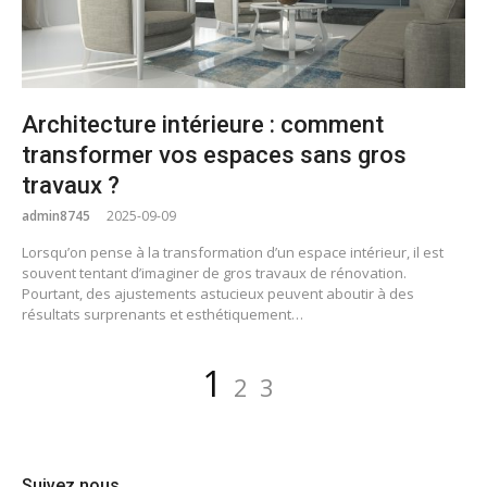
Architecture intérieure : comment
transformer vos espaces sans gros
travaux ?
admin8745
2025-09-09
Lorsqu’on pense à la transformation d’un espace intérieur, il est
souvent tentant d’imaginer de gros travaux de rénovation.
Pourtant, des ajustements astucieux peuvent aboutir à des
résultats surprenants et esthétiquement…
Pagination
Page
Page
Page
1
2
3
des
publications
Suivez nous