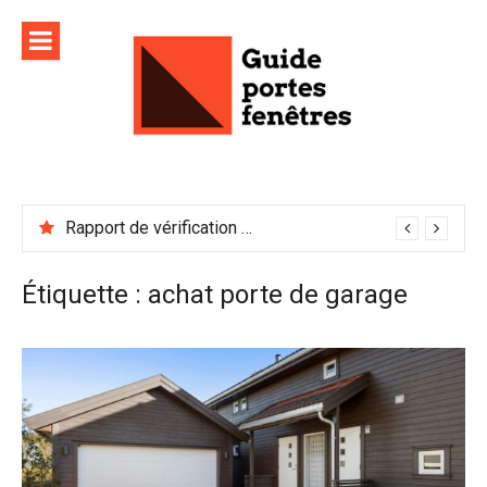
Aller
au
contenu
Rapport de vérification sécurité : à conserver précieusement
Étiquette :
achat porte de garage