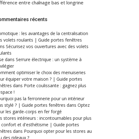
fférence entre chaînage bas et longrine
ommentaires récents
motique : les avantages de la centralisation
s volets roulants | Guide portes fenêtres
ans
Sécurisez vos ouvertures avec des volets
ulants
se
dans
Serrure électrique : un système à
ivilégier
mment optimiser le choix des menuiseries
ur équiper votre maison ? | Guide portes
nêtres
dans
Porte coulissante : gagnez plus
espace !
urquoi pas la ferronnerie pour un intérieur
us stylé ? | Guide portes fenêtres
dans
Optez
ur les garde-corps en fer forgé
s stores intérieurs : incontournables pour plus
 confort et d'esthétisme | Guide portes
nêtres
dans
Pourquoi opter pour les stores au
eu des rideaux ?