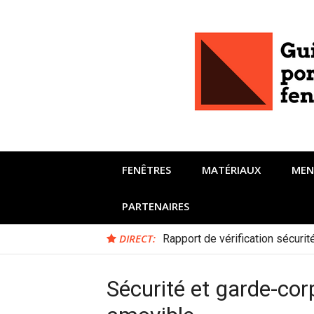
Aller
au
contenu
FENÊTRES
MATÉRIAUX
MEN
PARTENAIRES
DIRECT:
Rapport de vérification sécuri
Sécurité et garde-cor