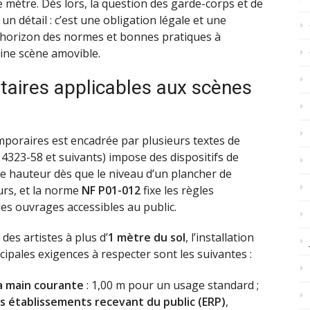
mètre. Dès lors, la question des garde-corps et de
un détail : c’est une obligation légale et une
’horizon des normes et bonnes pratiques à
aine scène amovible.
taires applicables aux scènes
emporaires est encadrée par plusieurs textes de
. 4323-58 et suivants) impose des dispositifs de
 de hauteur dès que le niveau d’un plancher de
urs, et la norme
NF P01-012
fixe les règles
es ouvrages accessibles au public.
des artistes à plus d’
1 mètre du sol
, l’installation
cipales exigences à respecter sont les suivantes :
a main courante
: 1,00 m pour un usage standard ;
es établissements recevant du public (ERP)
,