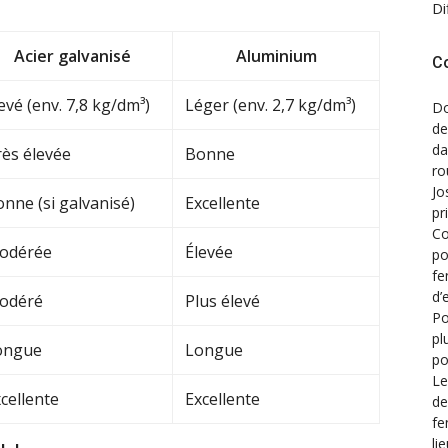
Di
Acier galvanisé
Aluminium
C
evé (env. 7,8 kg/dm³)
Léger (env. 2,7 kg/dm³)
Do
de
d
ès élevée
Bonne
ro
Jo
nne (si galvanisé)
Excellente
pr
Co
odérée
Élevée
po
fe
d’
odéré
Plus élevé
Po
pl
ongue
Longue
po
Le
cellente
Excellente
de
fe
li