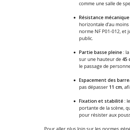
comme une salle de spe
Résistance mécanique
horizontale d’au moins
norme NF P01-012, et j
public.
Partie basse pleine
: l
sur une hauteur de
45
le passage de personnes
Espacement des barre
pas dépasser
11 cm
, af
Fixation et stabilité
: l
portante de la scène, q
pour résister aux pous
Pour aller plus loin sur les normes gén