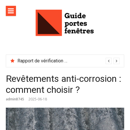
Aller
au
contenu
Rapport de vérification sécurité : à conserver précieusement
Revêtements anti-corrosion :
comment choisir ?
admin8745
2025-06-18