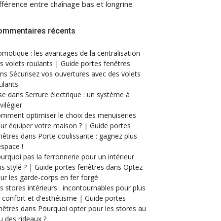
fférence entre chaînage bas et longrine
ommentaires récents
motique : les avantages de la centralisation
s volets roulants | Guide portes fenêtres
ans
Sécurisez vos ouvertures avec des volets
ulants
se
dans
Serrure électrique : un système à
ivilégier
mment optimiser le choix des menuiseries
ur équiper votre maison ? | Guide portes
nêtres
dans
Porte coulissante : gagnez plus
espace !
urquoi pas la ferronnerie pour un intérieur
us stylé ? | Guide portes fenêtres
dans
Optez
ur les garde-corps en fer forgé
s stores intérieurs : incontournables pour plus
 confort et d'esthétisme | Guide portes
nêtres
dans
Pourquoi opter pour les stores au
eu des rideaux ?