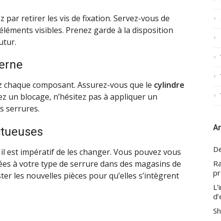
ar retirer les vis de fixation. Servez-vous de
éléments visibles. Prenez garde à la disposition
utur.
terne
ez chaque composant. Assurez-vous que le
cylindre
ez un blocage, n’hésitez pas à appliquer un
s serrures.
Ar
ctueuses
De
il est impératif de les changer. Vous pouvez vous
Ra
ées à votre type de serrure dans des magasins de
pr
ster les nouvelles pièces pour qu’elles s’intègrent
L’
d’
Sh