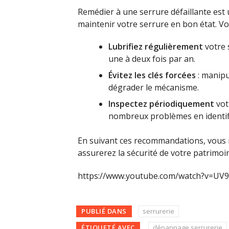
Remédier à une serrure défaillante est 
maintenir votre serrure en bon état. Voi
Lubrifiez régulièrement
votre 
une à deux fois par an.
Évitez les clés forcées
: manipu
dégrader le mécanisme.
Inspectez périodiquement
vot
nombreux problèmes en identifi
En suivant ces recommandations, vous m
assurerez la sécurité de votre patrimoi
https://www.youtube.com/watch?v=UV
PUBLIÉ DANS
serrurerie
ÉTIQUETÉ AVEC
dépannage serrurerie