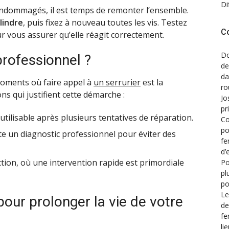
Di
ndommagés, il est temps de remonter l’ensemble.
lindre
, puis fixez à nouveau toutes les vis. Testez
C
r vous assurer qu’elle réagit correctement.
Do
professionnel ?
de
d
 moments où faire appel à
un serrurier
est la
ro
ns qui justifient cette démarche :
Jo
pr
tilisable après plusieurs tentatives de réparation.
Co
po
 un diagnostic professionnel pour éviter des
fe
d’
tion, où une intervention rapide est primordiale
Po
pl
po
Le
pour prolonger la vie de votre
de
fe
li