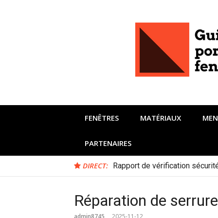
Aller
au
contenu
FENÊTRES
MATÉRIAUX
MEN
PARTENAIRES
DIRECT:
Rapport de vérification sécuri
Réparation de serrure 
admin8745
2025-11-12