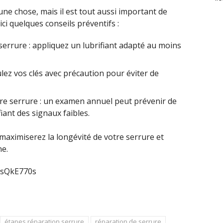
une chose, mais il est tout aussi important de
ci quelques conseils préventifs :
serrure : appliquez un lubrifiant adapté au moins
lez vos clés avec précaution pour éviter de
re serrure : un examen annuel peut prévenir de
ant des signaux faibles.
aximiserez la longévité de votre serrure et
ne.
9sQkE770s
étapes réparation serrure
réparation de serrure