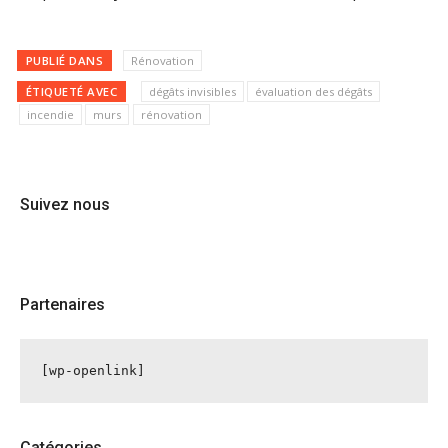
PUBLIÉ DANS
Rénovation
ÉTIQUETÉ AVEC
dégâts invisibles
évaluation des dégâts
incendie
murs
rénovation
Suivez nous
Partenaires
[wp-openlink]
Catégories