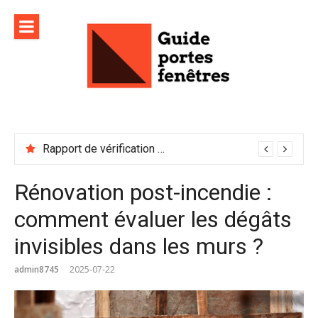
Aller
au
contenu
Rapport de vérification sécurité : à conserver précieusement
Rénovation post-incendie :
comment évaluer les dégâts
invisibles dans les murs ?
admin8745
2025-07-22