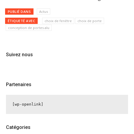
PUBLIÉ DANS
Actus
ÉTIQUETÉ AVEC
choix de fenêtre
choix de porte
conception de portes alu
Suivez nous
Partenaires
[wp-openlink]
Catégories