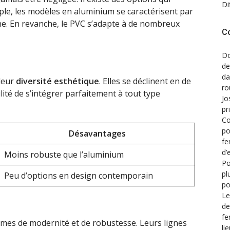
Di
ple, les modèles en aluminium se caractérisent par
ne. En revanche, le PVC s’adapte à de nombreux
C
Do
de
d
leur
diversité esthétique
. Elles se déclinent en de
ro
lité de s’intégrer parfaitement à tout type
Jo
pr
Co
po
Désavantages
fe
d’
Moins robuste que l’aluminium
Po
pl
Peu d’options en design contemporain
po
Le
de
fe
mes de modernité et de robustesse. Leurs lignes
li