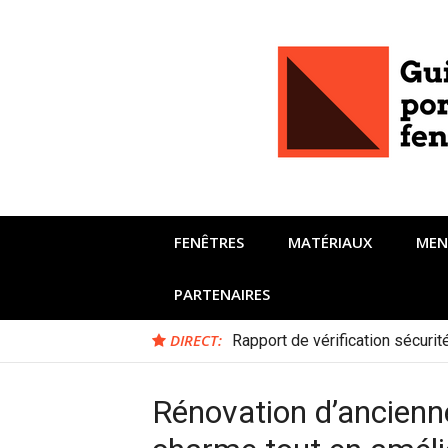
Aller
au
contenu
FENÊTRES
MATÉRIAUX
MEN
PARTENAIRES
DIRECT:
Rapport de vérification sécuri
Rénovation d’ancienne