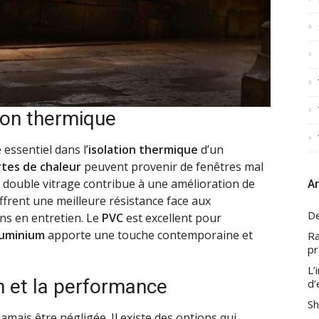
tion thermique
essentiel dans l’
isolation thermique
d’un
tes de chaleur
peuvent provenir de fenêtres mal
à double vitrage contribue à une amélioration de
Ar
ffrent une meilleure résistance face aux
De
ns en entretien. Le
PVC
est excellent pour
luminium
apporte une touche contemporaine et
Ra
pr
L’
gn et la performance
d’
Sh
jamais être négligée. Il existe des options qui