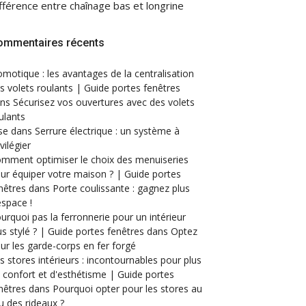
fférence entre chaînage bas et longrine
ommentaires récents
motique : les avantages de la centralisation
s volets roulants | Guide portes fenêtres
ans
Sécurisez vos ouvertures avec des volets
ulants
se
dans
Serrure électrique : un système à
ivilégier
mment optimiser le choix des menuiseries
ur équiper votre maison ? | Guide portes
nêtres
dans
Porte coulissante : gagnez plus
espace !
urquoi pas la ferronnerie pour un intérieur
us stylé ? | Guide portes fenêtres
dans
Optez
ur les garde-corps en fer forgé
s stores intérieurs : incontournables pour plus
 confort et d'esthétisme | Guide portes
nêtres
dans
Pourquoi opter pour les stores au
eu des rideaux ?