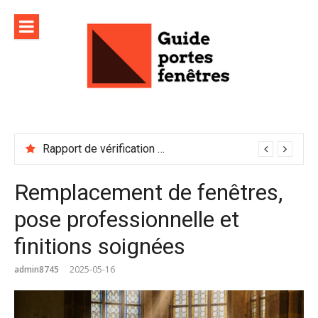
Aller
au
contenu
Rapport de vérification sécurité : à conserver précieusement
Remplacement de fenêtres,
pose professionnelle et
finitions soignées
admin8745
2025-05-16