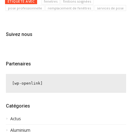
ÉTIQUETÉ AVEC
fenetres
finitions soignées
pose professionnelle
remplacement de fenêtres
services de pose
Suivez nous
Partenaires
[wp-openlink]
Catégories
Actus
Aluminium