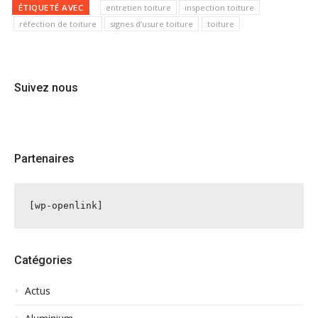
ÉTIQUETÉ AVEC
entretien toiture
inspection toiture
réfection de toiture
signes d’usure toiture
toiture
Suivez nous
Partenaires
[wp-openlink]
Catégories
Actus