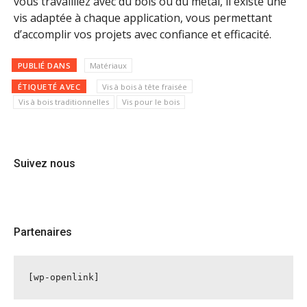
vous travailliez avec du bois ou du métal, il existe une
vis adaptée à chaque application, vous permettant
d’accomplir vos projets avec confiance et efficacité.
PUBLIÉ DANS
Matériaux
ÉTIQUETÉ AVEC
Vis à bois à tête fraisée
Vis à bois traditionnelles
Vis pour le bois
Suivez nous
Partenaires
[wp-openlink]