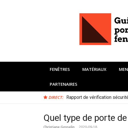
Aller
au
contenu
FENÊTRES
MATÉRIAUX
MEN
PARTENAIRES
DIRECT:
Rapport de vérification sécuri
Quel type de porte de
Christiane Gosselin
2020-09-18