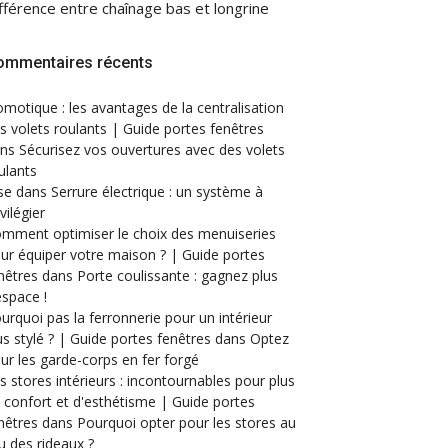
fférence entre chaînage bas et longrine
ommentaires récents
motique : les avantages de la centralisation
s volets roulants | Guide portes fenêtres
ans
Sécurisez vos ouvertures avec des volets
ulants
se
dans
Serrure électrique : un système à
ivilégier
mment optimiser le choix des menuiseries
ur équiper votre maison ? | Guide portes
nêtres
dans
Porte coulissante : gagnez plus
espace !
urquoi pas la ferronnerie pour un intérieur
us stylé ? | Guide portes fenêtres
dans
Optez
ur les garde-corps en fer forgé
s stores intérieurs : incontournables pour plus
 confort et d'esthétisme | Guide portes
nêtres
dans
Pourquoi opter pour les stores au
eu des rideaux ?