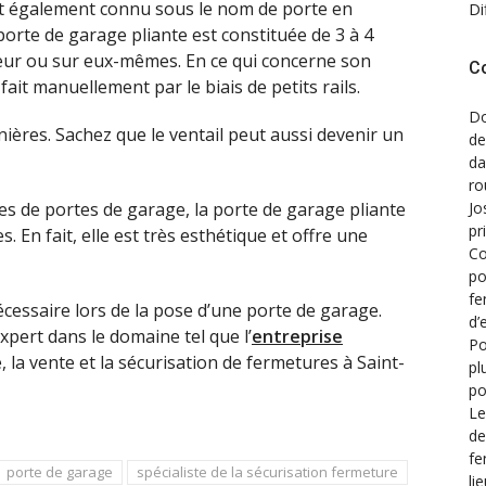
 est également connu sous le nom de porte en
Di
orte de garage pliante est constituée de 3 à 4
rieur ou sur eux-mêmes. En ce qui concerne son
C
ait manuellement par le biais de petits rails.
Do
nières. Sachez que le ventail peut aussi devenir un
de
d
ro
Jo
s de portes de garage, la porte de garage pliante
pr
En fait, elle est très esthétique et offre une
Co
po
fe
écessaire lors de la pose d’une porte de garage.
d’
xpert dans le domaine tel que l’
entreprise
Po
, la vente et la sécurisation de fermetures à Saint-
pl
po
Le
de
fe
porte de garage
spécialiste de la sécurisation fermeture
li