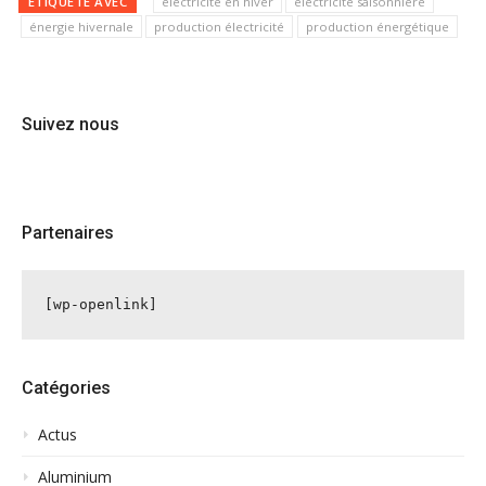
ÉTIQUETÉ AVEC
électricité en hiver
électricité saisonnière
énergie hivernale
production électricité
production énergétique
Suivez nous
Partenaires
[wp-openlink]
Catégories
Actus
Aluminium