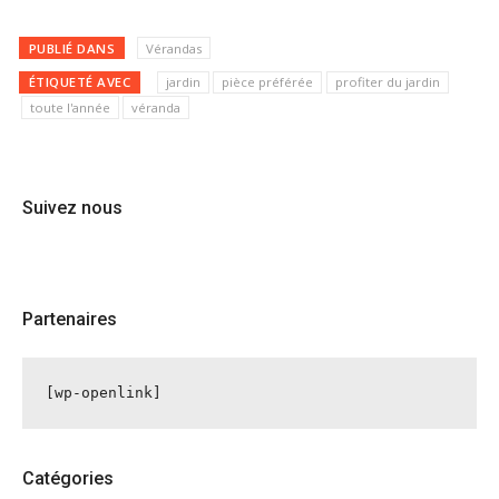
PUBLIÉ DANS
Vérandas
ÉTIQUETÉ AVEC
jardin
pièce préférée
profiter du jardin
toute l'année
véranda
Suivez nous
Partenaires
[wp-openlink]
Catégories