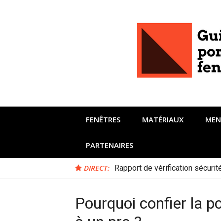
Aller
au
contenu
FENÊTRES
MATÉRIAUX
MEN
PARTENAIRES
DIRECT:
Rapport de vérification sécuri
Pourquoi confier la p