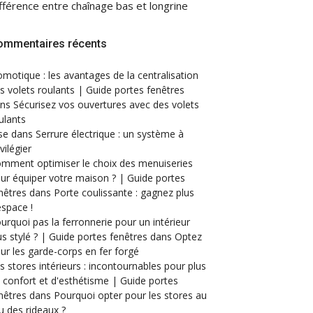
fférence entre chaînage bas et longrine
ommentaires récents
motique : les avantages de la centralisation
s volets roulants | Guide portes fenêtres
ans
Sécurisez vos ouvertures avec des volets
ulants
se
dans
Serrure électrique : un système à
ivilégier
mment optimiser le choix des menuiseries
ur équiper votre maison ? | Guide portes
nêtres
dans
Porte coulissante : gagnez plus
espace !
urquoi pas la ferronnerie pour un intérieur
us stylé ? | Guide portes fenêtres
dans
Optez
ur les garde-corps en fer forgé
s stores intérieurs : incontournables pour plus
 confort et d'esthétisme | Guide portes
nêtres
dans
Pourquoi opter pour les stores au
eu des rideaux ?