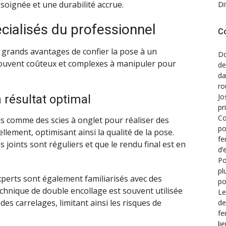
Di
soignée et une durabilité accrue.
écialisés du professionnel
C
es grands avantages de confier la pose à un
Do
ouvent coûteux et complexes à manipuler pour
de
d
ro
Jo
n résultat optimal
pr
Co
s comme des scies à onglet pour réaliser des
po
llement, optimisant ainsi la qualité de la pose.
fe
es joints sont réguliers et que le rendu final est en
d’
Po
pl
xperts sont également familiarisés avec des
po
chnique de double encollage est souvent utilisée
Le
es carrelages, limitant ainsi les risques de
de
fe
li