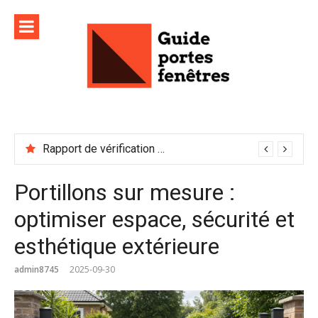
Aller
au
contenu
Rapport de vérification sécurité : à conserver précieusement
Portillons sur mesure :
optimiser espace, sécurité et
esthétique extérieure
admin8745
2025-09-30