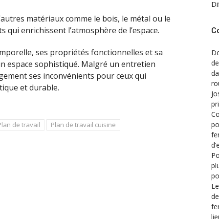
Di
 d’autres matériaux comme le bois, le métal ou le
ts qui enrichissent l’atmosphère de l’espace.
C
porelle, ses propriétés fonctionnelles et sa
Do
de
un espace sophistiqué. Malgré un entretien
d
rgement ses inconvénients pour ceux qui
ro
tique et durable.
Jo
pr
Co
po
Plan de travail
Plan de travail cuisine
fe
d’
Po
pl
po
Le
de
fe
li