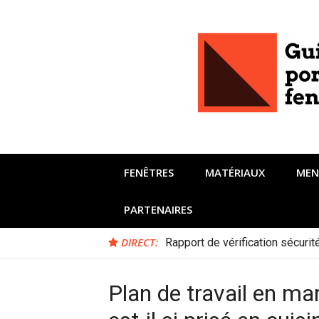
Aller
au
contenu
FENÊTRES
MATÉRIAUX
MEN
PARTENAIRES
DIRECT:
Rapport de vérification sécuri
Plan de travail en ma