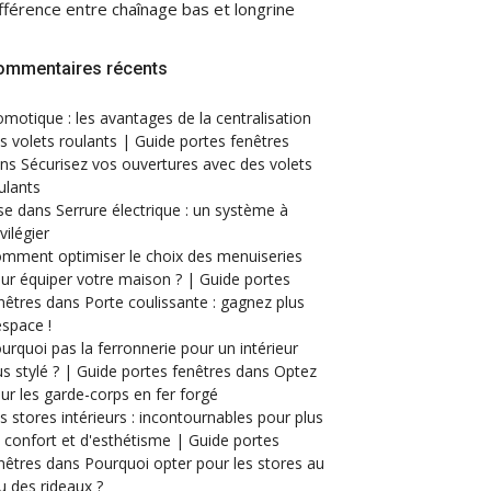
fférence entre chaînage bas et longrine
ommentaires récents
motique : les avantages de la centralisation
s volets roulants | Guide portes fenêtres
ans
Sécurisez vos ouvertures avec des volets
ulants
se
dans
Serrure électrique : un système à
ivilégier
mment optimiser le choix des menuiseries
ur équiper votre maison ? | Guide portes
nêtres
dans
Porte coulissante : gagnez plus
espace !
urquoi pas la ferronnerie pour un intérieur
us stylé ? | Guide portes fenêtres
dans
Optez
ur les garde-corps en fer forgé
s stores intérieurs : incontournables pour plus
 confort et d'esthétisme | Guide portes
nêtres
dans
Pourquoi opter pour les stores au
eu des rideaux ?