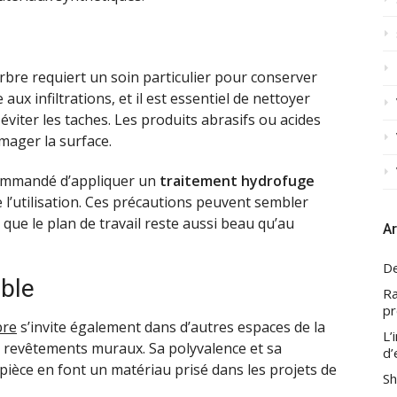
re requiert un soin particulier pour conserver
aux infiltrations, et il est essentiel de nettoyer
iter les taches. Les produits abrasifs ou acides
mager la surface.
ecommandé d’appliquer un
traitement hydrofuge
e l’utilisation. Ces précautions peuvent sembler
que le plan de travail reste aussi beau qu’au
Ar
De
able
Ra
pr
bre
s’invite également dans d’autres espaces de la
L’
s revêtements muraux. Sa polyvalence et sa
d’
 pièce en font un matériau prisé dans les projets de
Sh