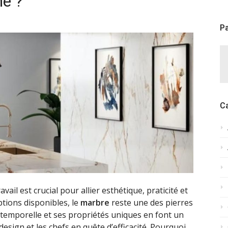
ne ?
Pa
C
ail est crucial pour allier esthétique, praticité et
ptions disponibles, le
marbre
reste une des pierres
intemporelle et ses propriétés uniques en font un
esign et les chefs en quête d’efficacité. Pourquoi