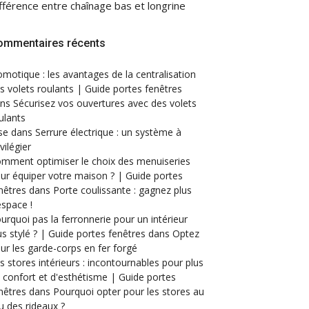
fférence entre chaînage bas et longrine
ommentaires récents
motique : les avantages de la centralisation
s volets roulants | Guide portes fenêtres
ans
Sécurisez vos ouvertures avec des volets
ulants
se
dans
Serrure électrique : un système à
ivilégier
mment optimiser le choix des menuiseries
ur équiper votre maison ? | Guide portes
nêtres
dans
Porte coulissante : gagnez plus
espace !
urquoi pas la ferronnerie pour un intérieur
us stylé ? | Guide portes fenêtres
dans
Optez
ur les garde-corps en fer forgé
s stores intérieurs : incontournables pour plus
 confort et d'esthétisme | Guide portes
nêtres
dans
Pourquoi opter pour les stores au
eu des rideaux ?