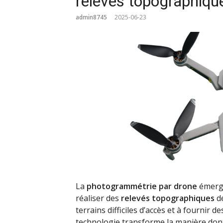
relevés topographiqu
admin8745
2025-06-23
La
photogrammétrie par drone
émerge
réaliser des
relevés topographiques
de
terrains difficiles d’accès et à fournir
technologie transforme la manière dont