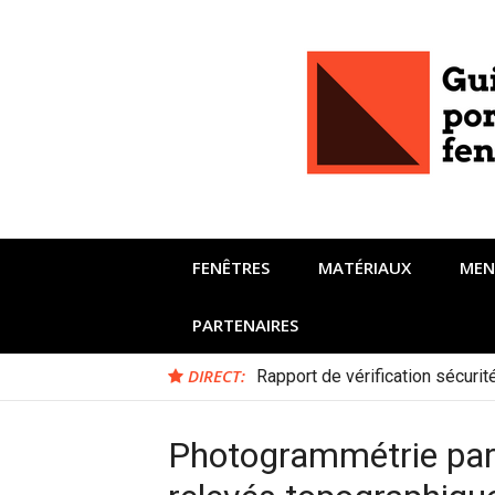
Aller
au
contenu
FENÊTRES
MATÉRIAUX
MEN
PARTENAIRES
DIRECT:
Rapport de vérification sécuri
Photogrammétrie par 