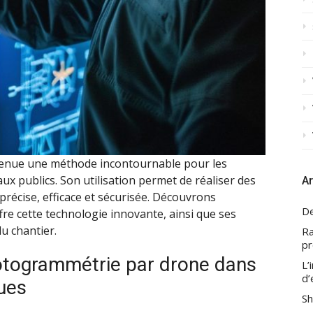
enue une méthode incontournable pour les
ux publics. Son utilisation permet de réaliser des
Ar
récise, efficace et sécurisée. Découvrons
De
re cette technologie innovante, ainsi que ses
u chantier.
Ra
pr
otogrammétrie par drone dans
L’
d’
ues
Sh