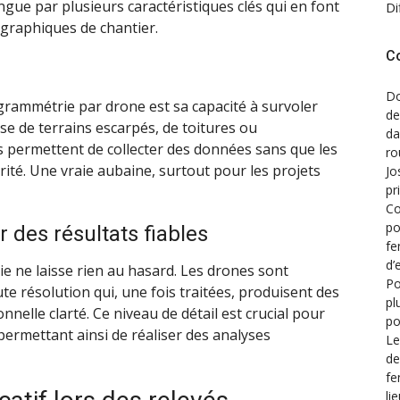
gue par plusieurs caractéristiques clés qui en font
Di
ographiques de chantier.
C
Do
rammétrie par drone est sa capacité à survoler
de
gisse de terrains escarpés, de toitures ou
d
s permettent de collecter des données sans que les
ro
ité. Une vraie aubaine, surtout pour les projets
Jo
pr
Co
po
 des résultats fiables
fe
d’
ie ne laisse rien au hasard. Les drones sont
Po
e résolution qui, une fois traitées, produisent des
pl
elle clarté. Ce niveau de détail est crucial pour
po
 permettant ainsi de réaliser des analyses
Le
de
fe
li