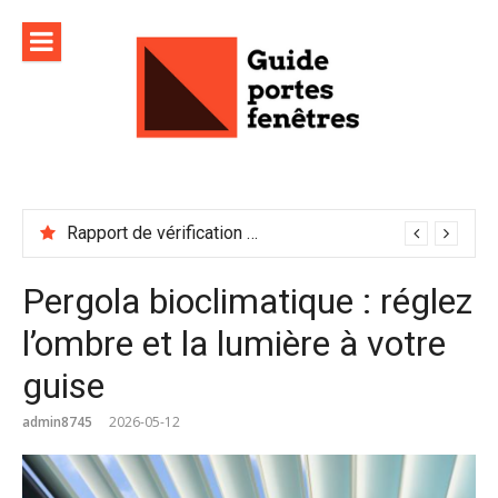
Aller
au
contenu
Rapport de vérification sécurité : à conserver précieusement
Pergola bioclimatique : réglez
l’ombre et la lumière à votre
guise
admin8745
2026-05-12