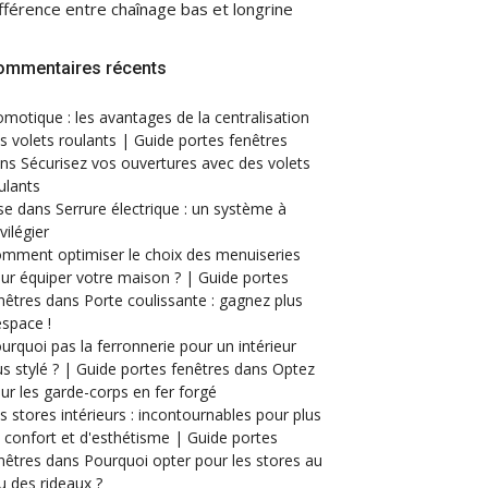
fférence entre chaînage bas et longrine
ommentaires récents
motique : les avantages de la centralisation
s volets roulants | Guide portes fenêtres
ans
Sécurisez vos ouvertures avec des volets
ulants
se
dans
Serrure électrique : un système à
ivilégier
mment optimiser le choix des menuiseries
ur équiper votre maison ? | Guide portes
nêtres
dans
Porte coulissante : gagnez plus
espace !
urquoi pas la ferronnerie pour un intérieur
us stylé ? | Guide portes fenêtres
dans
Optez
ur les garde-corps en fer forgé
s stores intérieurs : incontournables pour plus
 confort et d'esthétisme | Guide portes
nêtres
dans
Pourquoi opter pour les stores au
eu des rideaux ?