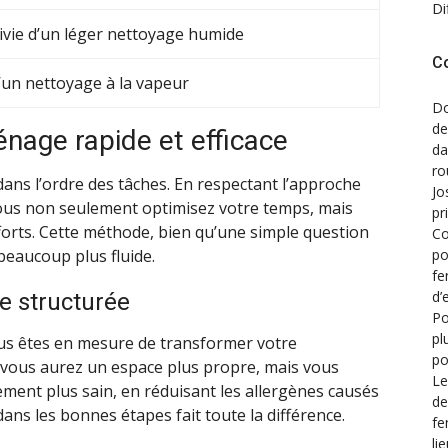
Di
ivie d’un léger nettoyage humide
C
d’un nettoyage à la vapeur
Do
de
nage rapide et efficace
d
ro
dans l’ordre des tâches. En respectant l’approche
Jo
vous non seulement optimisez votre temps, mais
pr
forts. Cette méthode, bien qu’une simple question
Co
beaucoup plus fluide.
po
fe
d’
e structurée
Po
pl
ous êtes en mesure de transformer votre
po
vous aurez un espace plus propre, mais vous
Le
ent plus sain, en réduisant les allergènes causés
de
dans les bonnes étapes fait toute la différence.
fe
li