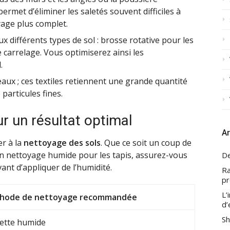
permet d’éliminer les saletés souvent difficiles à
yage plus complet.
x différents types de sol : brosse rotative pour les
carrelage. Vous optimiserez ainsi les
.
eaux ; ces textiles retiennent une grande quantité
 particules fines.
r un résultat optimal
Ar
er à la
nettoyage des sols
. Que ce soit un coup de
 un nettoyage humide pour les tapis, assurez-vous
De
ant d’appliquer de l’humidité.
Ra
pr
L’
hode de nettoyage recommandée
d’
Sh
ngette humide