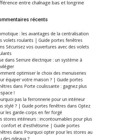
fférence entre chaînage bas et longrine
ommentaires récents
motique : les avantages de la centralisation
s volets roulants | Guide portes fenêtres
ans
Sécurisez vos ouvertures avec des volets
ulants
se
dans
Serrure électrique : un système à
ivilégier
mment optimiser le choix des menuiseries
ur équiper votre maison ? | Guide portes
nêtres
dans
Porte coulissante : gagnez plus
espace !
urquoi pas la ferronnerie pour un intérieur
us stylé ? | Guide portes fenêtres
dans
Optez
ur les garde-corps en fer forgé
s stores intérieurs : incontournables pour plus
 confort et d'esthétisme | Guide portes
nêtres
dans
Pourquoi opter pour les stores au
eu des rideaux ?